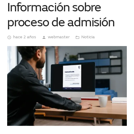
Información sobre
proceso de admisión
hace 2 años
webmaster
Noticia
access_time
person
folder_open