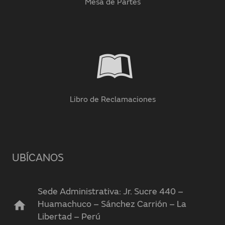
Mesa de Partes
Libro de Reclamaciones
UBÍCANOS
Sede Administrativa: Jr. Sucre 440 –
home
Huamachuco – Sánchez Carrión – La
Libertad – Perú