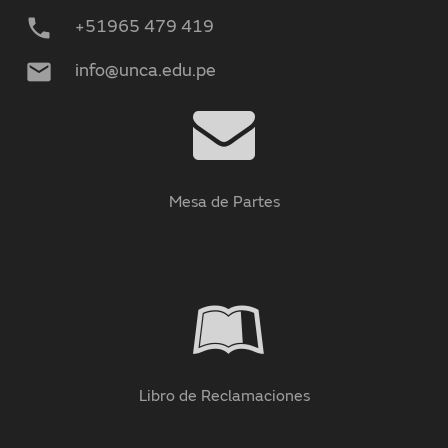
phone
+51965 479 419
mail
info@unca.edu.pe
Mesa de Partes
Libro de Reclamaciones