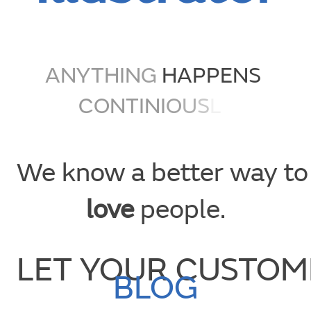
A
N
Y
T
H
I
N
G
HAPPENS
C
O
N
T
I
N
I
O
U
S
L
Y
We know a better way t
love
people.
LET YOUR CUSTOM
BLOG