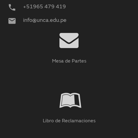
phone
+51965 479 419
mail
info@unca.edu.pe
Mesa de Partes
Libro de Reclamaciones