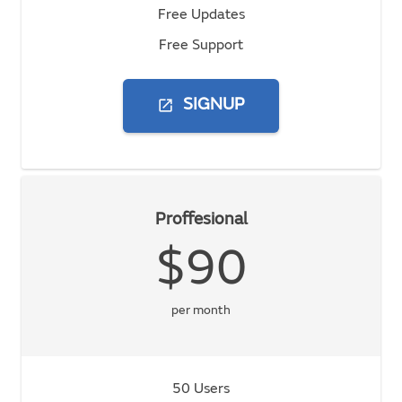
Free Updates
Free Support
open_in_new
SIGNUP
Proffesional
$90
per month
50 Users