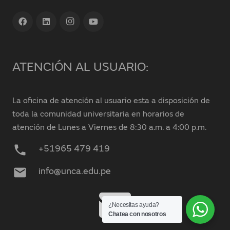
ATENCIÓN AL USUARIO:
La oficina de atención al usuario esta a disposición de
toda la comunidad universitaria en horarios de
atención de Lunes a Viernes de 8:30 a.m. a 4:00 p.m.
phone
+51965 479 419
mail
info@unca.edu.pe
¿Necesitas ayuda?
Chatea con nosotros