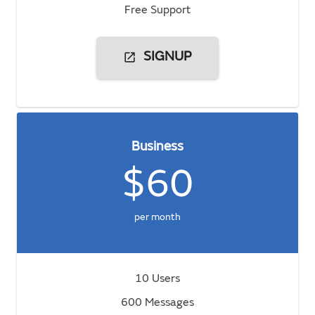
Free Support
open_in_new
SIGNUP
Business
$60
per month
10 Users
600 Messages