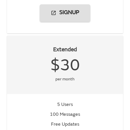
open_in_new
SIGNUP
Extended
$30
per month
5 Users
100 Messages
Free Updates