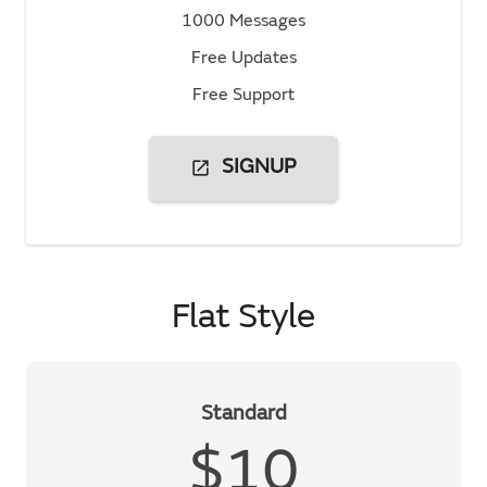
1000 Messages
Free Updates
Free Support
open_in_new
SIGNUP
Flat Style
Standard
$10