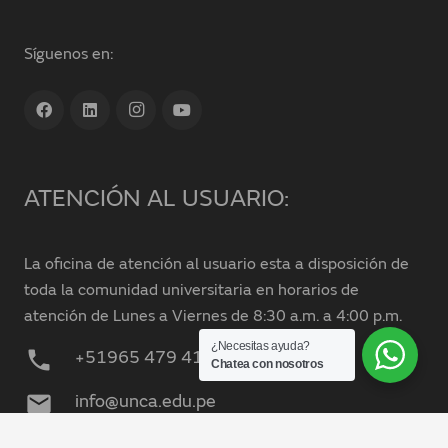
Síguenos en:
ATENCIÓN AL USUARIO:
La oficina de atención al usuario esta a disposición de
toda la comunidad universitaria en horarios de
atención de Lunes a Viernes de 8:30 a.m. a 4:00 p.m.
¿Necesitas ayuda?
phone
+51965 479 419
Chatea con nosotros
mail
info@unca.edu.pe