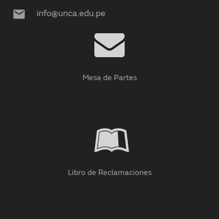
mail
info@unca.edu.pe
Mesa de Partes
Libro de Reclamaciones