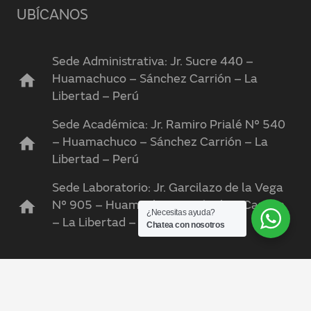
UBÍCANOS
Sede Administrativa: Jr. Sucre 440 –
home
Huamachuco – Sánchez Carrión – La
Libertad – Perú
Sede Académica: Jr. Ramiro Prialé N° 540
home
– Huamachuco – Sánchez Carrión – La
Libertad – Perú
Sede Laboratorio: Jr. Garcilazo de la Vega
home
N° 905 – Huamachuco – Sánchez Carrión
¿Necesitas ayuda?
– La Libertad – Perú
Chatea con nosotros
keyboard_arrow_up